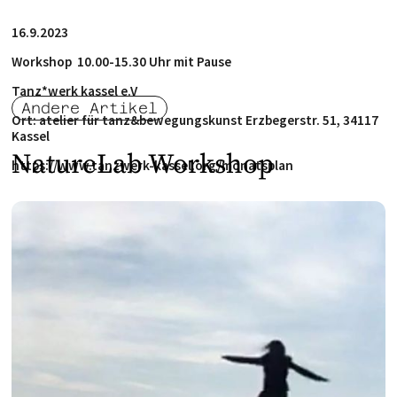
16.9.2023
Workshop 10.00-15.30 Uhr mit Pause
Tanz*werk kassel e.V
Andere Artikel
Ort: atelier für tanz&bewegungskunst Erzbegerstr. 51, 34117
Kassel
NatureLab Workshop
https://www.tanzwerk-kassel.org/monatsplan