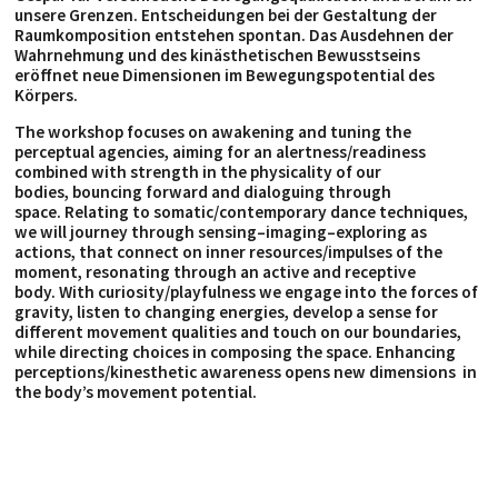
unsere Grenzen. Entscheidungen bei der Gestaltung der
Raumkomposition entstehen spontan. Das Ausdehnen der
Wahrnehmung und des kinästhetischen Bewusstseins
eröffnet neue Dimensionen im Bewegungspotential des
Körpers.
The workshop focuses on awakening and tuning the
perceptual agencies, aiming for an alertness/readiness
combined with strength in the physicality of our
bodies, bouncing forward and dialoguing through
space. Relating to somatic/contemporary dance techniques,
we will journey through
sensing–imaging–exploring
as
actions, that connect on inner resources/impulses of the
moment, resonating through an active and receptive
body. With curiosity/playfulness we engage into the forces of
gravity, listen to changing energies, develop a sense for
different movement qualities and touch on our boundaries,
while directing choices in composing the space. Enhancing
perceptions/kinesthetic awareness opens new dimensions in
the body’s movement potential.